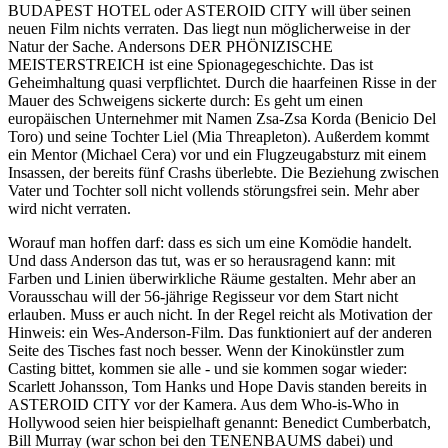
BUDAPEST HOTEL oder ASTEROID CITY will über seinen
neuen Film nichts verraten. Das liegt nun möglicherweise in der
Natur der Sache. Andersons DER PHÖNIZISCHE
MEISTERSTREICH ist eine Spionagegeschichte. Das ist
Geheimhaltung quasi verpflichtet. Durch die haarfeinen Risse in der
Mauer des Schweigens sickerte durch: Es geht um einen
europäischen Unternehmer mit Namen Zsa-Zsa Korda (Benicio Del
Toro) und seine Tochter Liel (Mia Threapleton). Außerdem kommt
ein Mentor (Michael Cera) vor und ein Flugzeugabsturz mit einem
Insassen, der bereits fünf Crashs überlebte. Die Beziehung zwischen
Vater und Tochter soll nicht vollends störungsfrei sein. Mehr aber
wird nicht verraten.
Worauf man hoffen darf: dass es sich um eine Komödie handelt.
Und dass Anderson das tut, was er so herausragend kann: mit
Farben und Linien überwirkliche Räume gestalten. Mehr aber an
Vorausschau will der 56-jährige Regisseur vor dem Start nicht
erlauben. Muss er auch nicht. In der Regel reicht als Motivation der
Hinweis: ein Wes-Anderson-Film. Das funktioniert auf der anderen
Seite des Tisches fast noch besser. Wenn der Kinokünstler zum
Casting bittet, kommen sie alle - und sie kommen sogar wieder:
Scarlett Johansson, Tom Hanks und Hope Davis standen bereits in
ASTEROID CITY vor der Kamera. Aus dem Who-is-Who in
Hollywood seien hier beispielhaft genannt: Benedict Cumberbatch,
Bill Murray (war schon bei den TENENBAUMS dabei) und