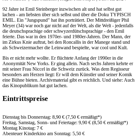
92 Jahre ist Emil Steinberger inzwischen alt und hat selbst gut
lachen - am liebsten über sich selbst und über die Doku TYPISCH
EMIL. Ein "Jungspund" hat ihn porträtiert. Der Mittdreißiger Phil
Meyer (34) war noch gar nicht auf der Welt, als die Welt - jedenfalls
die deutschsprachige oder schwyzerdütschsprachige - den Emil
feierte. Das war in den 1970er- und 1980er-Jahren. Der Mann, der
im Zirkus Knie auftrat, bei den Roncallis in der Manege stand und
als Schweizermacher die Leinwand bespielte, war cool und Kult.
Bis er nicht mehr wollte. Er flüchtete Anfang der 1990er in die
Anonymität New Yorks. Er ging allein. Nach sechs Jahren kehrte er
mit seiner Frau Niccel in die Schweiz zurück. Was dem Regisseur
besonders am Herzen liegt: Er will dem Künstler und seiner Komik
eine Bühne bieten. Archivmaterial gibt es reichlich. Und siehe: Auch
das Kinopublikum hat gut lachen.
Eintrittspreise
Dienstag bis Donnerstag: 8,90 € (7,50 € ermäßigt*)
Freitag, Samstag, Sonn- und Feiertage: 9,90 € (8,50 € ermäßigt*)
Montag Kinotag: 7 €
Abenteuer Kinderkino am Sonntag: 5,50 €