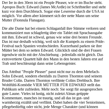
Der Ire in den 30ern ist ein People Pleaser, wie er im Buche steht.
Apropos Buch: Edward (James McArdle) ist Schriftsteller und steht
kurz vor dem Durchbruch. Sogar eine Lesereise durch die USA ist
möglich. Vor allem aber kümmert sich der nette Mann um seine
Mutter (Fionnula Flanagan).
Die alte Dame hat bei einem Schlaganfall ihre Stimme verloren und
kommuniziert nun schlagfertig über ein Tablet mit Sprachausgabe
mit ihm. Edward ist schwul, genau wie seine drei besten Freunde.
Das ist nur deshalb wichtig, weil sich die Kumpels zu einem Pride-
Festival nach Spanien verabschieden. Kurzerhand parken sie ihre
Mütter bei dem so netten Edward. Glücklich sind die drei Frauen
irgendwie nicht mit der Abschiebung - jedenfalls nicht gleich. Das
extrovertierte Quartett hält den Mann in den besten Jahren erst auf
Trab und beschleunigt dann seine Lebensgeister.
Das Attribut "People Pleaser" passt nicht nur zu dem Mehrfach-
Sohn Edward, sondern ebenfalls zu Darren Thornton und seinem
Bruder Colin. Darren Thornton verfilmte Colins Drehbuch. Ihre
Wohlfühl-Komödie VIER MÜTTER FÜR EDWARD stellt das
Publikum sehr zufrieden. Mehr noch: Sie sorgt für ausgesprochen
gute Laune. Vieles ist lustig, nicht zuletzt Almas getippte
Kommentare, manches ist traurig, und all das ist gut- und
warmherzig erzählt und verfilmt. Dabei haben die vier Seniorinnen,
pflegebedürftig oder nicht, jede Menge Charakter (und können