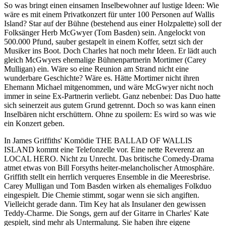
So was bringt einen einsamen Inselbewohner auf lustige Ideen: Wie
wäre es mit einem Privatkonzert für unter 100 Personen auf Wallis
Island? Star auf der Bühne (bestehend aus einer Holzpalette) soll der
Folksänger Herb McGwyer (Tom Basden) sein. Angelockt von
500.000 Pfund, sauber gestapelt in einem Koffer, setzt sich der
Musiker ins Boot. Doch Charles hat noch mehr Ideen. Er lädt auch
gleich McGwyers ehemalige Bühnenpartnerin Mortimer (Carey
Mulligan) ein. Wäre so eine Reunion am Strand nicht eine
wunderbare Geschichte? Wäre es. Hätte Mortimer nicht ihren
Ehemann Michael mitgenommen, und wäre McGwyer nicht noch
immer in seine Ex-Partnerin verliebt. Ganz nebenbei: Das Duo hatte
sich seinerzeit aus gutem Grund getrennt. Doch so was kann einen
Inselbären nicht erschüttern. Ohne zu spoilern: Es wird so was wie
ein Konzert geben.
In James Griffiths' Komödie THE BALLAD OF WALLIS
ISLAND kommt eine Telefonzelle vor. Eine nette Reverenz an
LOCAL HERO. Nicht zu Unrecht. Das britische Comedy-Drama
atmet etwas von Bill Forsyths heiter-melancholischer Atmosphäre.
Griffith stellt ein herrlich verqueres Ensemble in die Meeresbrise.
Carey Mulligan und Tom Basden wirken als ehemaliges Folkduo
eingespielt. Die Chemie stimmt, sogar wenn sie sich angiften.
Vielleicht gerade dann. Tim Key hat als Insulaner den gewissen
Teddy-Charme. Die Songs, gern auf der Gitarre in Charles' Kate
gespielt, sind mehr als Untermalung. Sie haben ihre eigene