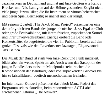
Jazzmusikern in Deutschland und hat mit Jazz-Größen wie Randy
Brecker und Nils Landgren auf der Bühne gestanden. Es gibt nicht
viele junge Jazzmusiker, die ihr Instrument so virtuos beherrschen
und deren Spiel gleichzeitig so uneitel und klar klingt.
Mit seinem Quartett „The Jakob Manz Project“ präsentiert er eine
der erfolgreichsten Bands des jungen deutschen Jazz. Egal ob Club
oder große Festivalbühne, mit ihrem frischen, zupackenden Sound
und ihrer unverwechselbaren Energie erobert die Band jede
Konzertstätte. So begeisterten die vier ihr Publikum bereits auf den
großen Festivals wie den Leverkusener Jazztagen, Elbjazz sowie
Jazz Baltica.
Die Musik der Band ist stark von Jazz-Rock und Funk inspiriert,
bildet aber ein weites Spektrum ab. Auch wenn das Saxophon des
jungen Bandleaders meist im Mittelpunkt steht, reichen die
Kompositionen der Bandmitglieder von zupackenden Grooves bis
hin zu kristallklaren, poetisch-melancholischen Balladen.
Im intermezzo-Konzert präsentiert das Jakob Manz Project das
Programm seines aktuellen, beim renommierten ACT-Label
erschienenen Albums „The Answer“.