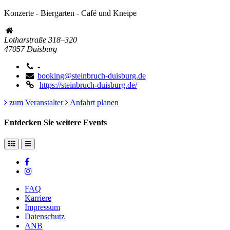
Konzerte - Biergarten - Café und Kneipe
Lotharstraße 318–320
47057
Duisburg
-
booking@steinbruch-duisburg.de
https://steinbruch-duisburg.de/
zum Veranstalter
Anfahrt planen
Entdecken Sie weitere Events
FAQ
Karriere
Impressum
Datenschutz
ANB