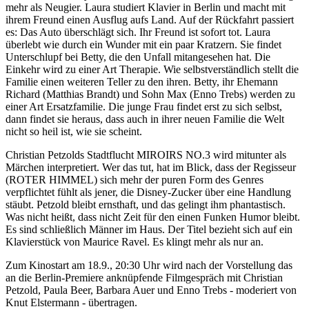
mehr als Neugier. Laura studiert Klavier in Berlin und macht mit
ihrem Freund einen Ausflug aufs Land. Auf der Rückfahrt passiert
es: Das Auto überschlägt sich. Ihr Freund ist sofort tot. Laura
überlebt wie durch ein Wunder mit ein paar Kratzern. Sie findet
Unterschlupf bei Betty, die den Unfall mitangesehen hat. Die
Einkehr wird zu einer Art Therapie. Wie selbstverständlich stellt die
Familie einen weiteren Teller zu den ihren. Betty, ihr Ehemann
Richard (Matthias Brandt) und Sohn Max (Enno Trebs) werden zu
einer Art Ersatzfamilie. Die junge Frau findet erst zu sich selbst,
dann findet sie heraus, dass auch in ihrer neuen Familie die Welt
nicht so heil ist, wie sie scheint.
Christian Petzolds Stadtflucht MIROIRS NO.3 wird mitunter als
Märchen interpretiert. Wer das tut, hat im Blick, dass der Regisseur
(ROTER HIMMEL) sich mehr der puren Form des Genres
verpflichtet fühlt als jener, die Disney-Zucker über eine Handlung
stäubt. Petzold bleibt ernsthaft, und das gelingt ihm phantastisch.
Was nicht heißt, dass nicht Zeit für den einen Funken Humor bleibt.
Es sind schließlich Männer im Haus. Der Titel bezieht sich auf ein
Klavierstück von Maurice Ravel. Es klingt mehr als nur an.
Zum Kinostart am 18.9., 20:30 Uhr wird nach der Vorstellung das
an die Berlin-Premiere anknüpfende Filmgespräch mit Christian
Petzold, Paula Beer, Barbara Auer und Enno Trebs - moderiert von
Knut Elstermann - übertragen.