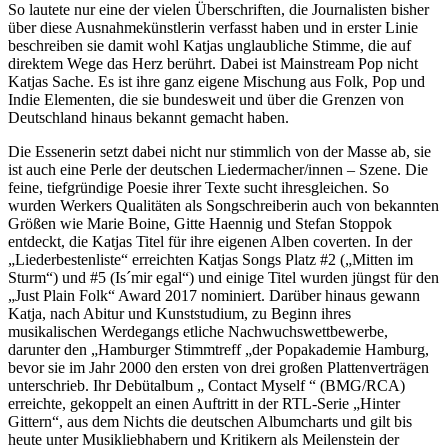
So lautete nur eine der vielen Überschriften, die Journalisten bisher
über diese Ausnahmekünstlerin verfasst haben und in erster Linie
beschreiben sie damit wohl Katjas unglaubliche Stimme, die auf
direktem Wege das Herz berührt. Dabei ist Mainstream Pop nicht
Katjas Sache. Es ist ihre ganz eigene Mischung aus Folk, Pop und
Indie Elementen, die sie bundesweit und über die Grenzen von
Deutschland hinaus bekannt gemacht haben.
Die Essenerin setzt dabei nicht nur stimmlich von der Masse ab, sie
ist auch eine Perle der deutschen Liedermacher/innen – Szene. Die
feine, tiefgründige Poesie ihrer Texte sucht ihresgleichen. So
wurden Werkers Qualitäten als Songschreiberin auch von bekannten
Größen wie Marie Boine, Gitte Haennig und Stefan Stoppok
entdeckt, die Katjas Titel für ihre eigenen Alben coverten. In der
„Liederbestenliste“ erreichten Katjas Songs Platz #2 („Mitten im
Sturm“) und #5 (Is´mir egal“) und einige Titel wurden jüngst für den
„Just Plain Folk“ Award 2017 nominiert. Darüber hinaus gewann
Katja, nach Abitur und Kunststudium, zu Beginn ihres
musikalischen Werdegangs etliche Nachwuchswettbewerbe,
darunter den „Hamburger Stimmtreff „der Popakademie Hamburg,
bevor sie im Jahr 2000 den ersten von drei großen Plattenverträgen
unterschrieb. Ihr Debütalbum „ Contact Myself “ (BMG/RCA)
erreichte, gekoppelt an einen Auftritt in der RTL-Serie „Hinter
Gittern“, aus dem Nichts die deutschen Albumcharts und gilt bis
heute unter Musikliebhabern und Kritikern als Meilenstein der