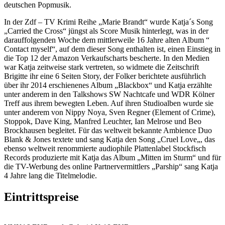
deutschen Popmusik.
In der Zdf – TV Krimi Reihe „Marie Brandt“ wurde Katja´s Song
„Carried the Cross“ jüngst als Score Musik hinterlegt, was in der
darauffolgenden Woche dem mittlerweile 16 Jahre alten Album “
Contact myself“, auf dem dieser Song enthalten ist, einen Einstieg in
die Top 12 der Amazon Verkaufscharts bescherte. In den Medien
war Katja zeitweise stark vertreten, so widmete die Zeitschrift
Brigitte ihr eine 6 Seiten Story, der Folker berichtete ausführlich
über ihr 2014 erschienenes Album „Blackbox“ und Katja erzählte
unter anderem in den Talkshows SW Nachtcafe und WDR Kölner
Treff aus ihrem bewegten Leben. Auf ihren Studioalben wurde sie
unter anderem von Nippy Noya, Sven Regner (Element of Crime),
Stoppok, Dave King, Manfred Leuchter, Ian Melrose und Beo
Brockhausen begleitet. Für das weltweit bekannte Ambience Duo
Blank & Jones textete und sang Katja den Song „Cruel Love„, das
ebenso weltweit renommierte audiophile Plattenlabel Stockfisch
Records produzierte mit Katja das Album „Mitten im Sturm“ und für
die TV-Werbung des online Partnervermittlers „Parship“ sang Katja
4 Jahre lang die Titelmelodie.
Eintrittspreise