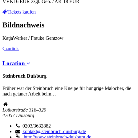
VVK16 EUR zzgl. Geb. / AK 18 EUR
Tickets kaufen
Bildnachweis
KatjaWerker / Frauke Gentzow
zurück
Location
Steinbruch Duisburg
Früher war der Steinbruch eine Kneipe für hungrige Malocher, die
nach getaner Arbeit beim…
Lotharstraße 318–320
47057
Duisburg
0203/3632882
kontakt@steinbruch-duisburg.de
http://www.steinbruch-duisburg.de