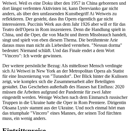
Weiwei. Weil es eine Doku über den 1957 in China geborenen und
dort längst verfemten Aktivisten ist, kann Derevianko gar nicht
anders, als über den umfassenden Kunstbegriff Ai Weiweis zu
reflektieren. Der gesteht, dass ihn Opern eigentlich gar nicht
interessieren. Puccinis Werk aus dem Jahr 1926 aber will er für das
Teatro dell'Opera in Rom inszenieren. Denn die Handlung spielt in
China, und die Oper, die von Macht und ihrem Missbrauch handelt,
singt und spielt von eben diesem Thema. Die berühmteste Arie
daraus muss man nicht als Liebeslied verstehen. "Nessun dorma"
bedeutet: Niemand schläft. Und das Finale endet a dem Wort
"Vincero": Ich werde gewinnen.
Der weitere persönliche Bezug: Als mittelloser Mensch verdingte
sich Ai Weiwei in New York an der Metropolitan Opera als Statist
für eine Inszenierung von "Turandot". Der Blick hinter die Kulissen
zeigt, wie komplex sich die Zusammenarbeit aller Beteiligten
gestaltet. Das Geschehen außerhalb des Hauses hat Einfluss: 2020
müssen die Arbeiten aufgrund der Pandemie für zwei Jahre
eingestellt werden. Wenige Wochen nach dem Einmarsch russischer
Truppen in die Ukraine hatte die Oper in Rom Premiere. Dirigentin
Oksana Lyniv stammt aus der Ukraine. Und noch einmal hört man
das triumphale "Vincero" eines Mannes, der seinen Tod fürchten
muss, ein wenig anders.
Eintrittspreise