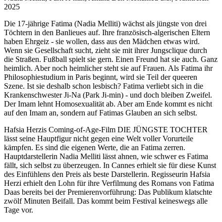
2025
Die 17-jährige Fatima (Nadia Melliti) wächst als jüngste von drei
Töchtern in den Banlieues auf. Ihre französisch-algerischen Eltern
haben Ehrgeiz - sie wollen, dass aus den Mädchen etwas wird.
Wenn sie Gesellschaft sucht, zieht sie mit ihrer Jungsclique durch
die Straßen. Fußball spielt sie gern. Einen Freund hat sie auch. Ganz
heimlich. Aber noch heimlicher steht sie auf Frauen. Als Fatima ihr
Philosophiestudium in Paris beginnt, wird sie Teil der queeren
Szene. Ist sie deshalb schon lesbisch? Fatima verliebt sich in die
Krankenschwester Ji-Na (Park Ji-min) - und doch bleiben Zweifel.
Der Imam lehnt Homosexualität ab. Aber am Ende kommt es nicht
auf den Imam an, sondern auf Fatimas Glauben an sich selbst.
Hafsia Herzis Coming-of-Age-Film DIE JÜNGSTE TOCHTER
lässt seine Hauptfigur nicht gegen eine Welt voller Vorurteile
kämpfen. Es sind die eigenen Werte, die an Fatima zerren.
Hauptdarstellerin Nadia Melliti lässt ahnen, wie schwer es Fatima
fällt, sich selbst zu überzeugen. In Cannes erhielt sie für diese Kunst
des Einfühlens den Preis als beste Darstellerin. Regisseurin Hafsia
Herzi erhielt den Lohn für ihre Verfilmung des Romans von Fatima
Daas bereits bei der Premierenvorführung: Das Publikum klatschte
zwölf Minuten Beifall. Das kommt beim Festival keineswegs alle
Tage vor.