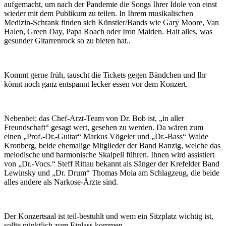
aufgemacht, um nach der Pandemie die Songs Ihrer Idole von einst
wieder mit dem Publikum zu teilen. In Ihrem musikalischen
Medizin-Schrank finden sich Künstler/Bands wie Gary Moore, Van
Halen, Green Day, Papa Roach oder Iron Maiden. Halt alles, was
gesunder Gitarrenrock so zu bieten hat..
Kommt gerne früh, tauscht die Tickets gegen Bändchen und Ihr
könnt noch ganz entspannt lecker essen vor dem Konzert.
Nebenbei: das Chef-Arzt-Team von Dr. Bob ist, „in aller
Freundschaft“ gesagt wert, gesehen zu werden. Da wären zum
einen „Prof.-Dr.-Guitar“ Markus Vögeler und „Dr.-Bass“ Walde
Kronberg, beide ehemalige Mitglieder der Band Ranzig, welche das
melodische und harmonische Skalpell führen. Ihnen wird assistiert
von „Dr.-Vocs.“ Steff Rittau bekannt als Sänger der Krefelder Band
Lewinsky und „Dr. Drum“ Thomas Moia am Schlagzeug, die beide
alles andere als Narkose-Ärzte sind.
Der Konzertsaal ist teil-bestuhlt und wem ein Sitzplatz wichtig ist,
sollte pünktlich zum Einlass kommen.