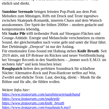
ehrlich und direkt.
Sunshine Serenade
bringen feinsten Pop-Punk aus dem Pott:
Melodien zum Mitsingen, Riffs mit Druck und Texte irgendwo
zwischen Skatepark-Romantik, innerem Chaos und dem Wunsch
anzukommen. Der Spirit der frühen 2000er – modern gedacht und
kompromisslos lebendig.
Mit
Snake Pile
trifft treibender Punk auf Shoegaze-Flächen und
Grunge-Attitüde. Energie und Melancholie verschmelzen zu einem
Sound, der gleichermaßen nach vorne geht und unter die Haut fährt.
Ihre Debütsingle „Deepcut“ ist nur der Anfang.
Für emotionalen Emo-Sound mit Haltung stehen
Knife Breath
. Seit
2019 aktiv, mit EP-Release im Rücken und neuer Veröffentlichung
bei Versager Records in den Startlöchern – „Immer noch E.M.O. im
sechsten Jahr“ und kein bisschen leiser.
Roughpatch
liefern den perfekten Soundtrack für schlaflose
Nächte: Alternative-Rock und Post-Hardcore treffen auf Wut,
Zweifel und ehrliche Texte. Laut, dreckig, direkt – Musik für die
Bühne und für alle, die fühlen wollen.
Weitere Infos hier:
https://www.instagram.com/sunshineserenadeband
https://www.instagram.com/snakepile
https://www.instagram.com/knife_breath
https://www.instagram.com/roughpatch.mp3