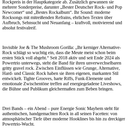
Rockpreis in der Hauptkategorie ab. Zusätzlich gewannen sie
mehrere Sonderpreise, darunter „Bester Deutscher Rock- und Pop
Newcomer“ und „Bestes Rockalbum“. Ihr Sound: moderne
Rocksongs mit mitreißenden Refrains, ehrlichen Texten über
Aufbruch, Sehnsucht und Neuanfang – kraftvoll, motivierend und
absolut festivalreif.
Invisible Joe & The Mushroom Gorilla: „Ihr kerniger Alternative-
Rock schlägt so wuchtig ein, dass die Meute meist schon beim
ersten Stück voll abgeht.“ Seit 2018 aktiv und seit Ende 2024 als
Powertrio unterwegs, steht die Band für ihren unverwechselbaren
gritty gravel rock. Zwischen Einflüssen wie Grunge, Alternative,
Hard- und Classic Rock haben sie ihren eigenen, markanten Stil
entwickelt. Tighte Grooves, harte Riffs, Funk-Elemente und
emotionale Zwischentöne treffen auf energiegeladene Liveshows,
die Bühne und Publikum gleichermaßen zum Beben bringen.
Drei Bands – ein Abend – pure Energie Sonic Mayhem steht für
authentischen, handgemachten Rock in all seinen Facetten: von
atmosphärischer Tiefe über moderne Hooklines bis hin zu dreckiger
Powertrio-Wucht.