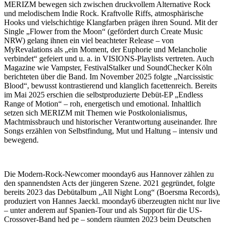
MERIZM bewegen sich zwischen druckvollem Alternative Rock
und melodischem Indie Rock. Kraftvolle Riffs, atmosphärische
Hooks und vielschichtige Klangfarben prägen ihren Sound. Mit der
Single „Flower from the Moon“ (gefördert durch Create Music
NRW) gelang ihnen ein viel beachteter Release – von
MyRevalations als „ein Moment, der Euphorie und Melancholie
verbindet“ gefeiert und u. a. in VISIONS-Playlists vertreten. Auch
Magazine wie Vampster, FestivalStalker und SoundChecker Köln
berichteten über die Band. Im November 2025 folgte „Narcissistic
Blood“, bewusst kontrastierend und klanglich facettenreich. Bereits
im Mai 2025 erschien die selbstproduzierte Debüt-EP „Endless
Range of Motion“ – roh, energetisch und emotional. Inhaltlich
setzen sich MERIZM mit Themen wie Postkolonialismus,
Machtmissbrauch und historischer Verantwortung auseinander. Ihre
Songs erzählen von Selbstfindung, Mut und Haltung – intensiv und
bewegend.
Die Modern-Rock-Newcomer moonday6 aus Hannover zählen zu
den spannendsten Acts der jüngeren Szene. 2021 gegründet, folgte
bereits 2023 das Debütalbum „All Night Long“ (Boersma Records),
produziert von Hannes Jaeckl. moonday6 überzeugten nicht nur live
– unter anderem auf Spanien-Tour und als Support für die US-
Crossover-Band hed pe – sondern räumten 2023 beim Deutschen