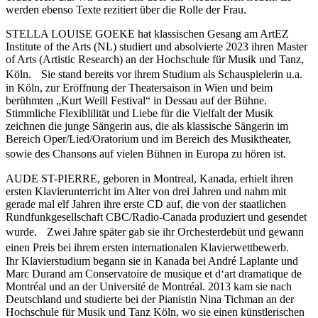
werden ebenso Texte rezitiert über die Rolle der Frau.
STELLA LOUISE GOEKE hat klassischen Gesang am ArtEZ
Institute of the Arts (NL) studiert und absolvierte 2023 ihren Master
of Arts (Artistic Research) an der Hochschule für Musik und Tanz,
Köln. Sie stand bereits vor ihrem Studium als Schauspielerin u.a.
in Köln, zur Eröffnung der Theatersaison in Wien und beim
berühmten „Kurt Weill Festival“ in Dessau auf der Bühne.
Stimmliche Flexiblilität und Liebe für die Vielfalt der Musik
zeichnen die junge Sängerin aus, die als klassische Sängerin im
Bereich Oper/Lied/Oratorium und im Bereich des Musiktheater,
sowie des Chansons auf vielen Bühnen in Europa zu hören ist. ‍
AUDE ST-PIERRE, geboren in Montreal, Kanada, erhielt ihren
ersten Klavierunterricht im Alter von drei Jahren und nahm mit
gerade mal elf Jahren ihre erste CD auf, die von der staatlichen
Rundfunkgesellschaft CBC/Radio-Canada produziert und gesendet
wurde. Zwei Jahre später gab sie ihr Orchesterdebüt und gewann
einen Preis bei ihrem ersten internationalen Klavierwettbewerb.
Ihr Klavierstudium begann sie in Kanada bei André Laplante und
Marc Durand am Conservatoire de musique et d‘art dramatique de
Montréal und an der Université de Montréal. 2013 kam sie nach
Deutschland und studierte bei der Pianistin Nina Tichman an der
Hochschule für Musik und Tanz Köln, wo sie einen künstlerischen