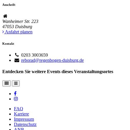
Anschrift
Wanheimer Str. 223
47053
Duisburg
Anfahrt planen
Kontakt
0203 3003659
reborad@regenbogen-duisburg.de
Entdecken Sie weitere Events dieses Veranstaltungsortes
FAQ
Karriere
Impressum
Datenschutz
ANB