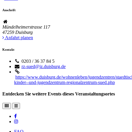
Anschrift
Mündelheimerstrasse 117
47259
Duisburg
Anfahrt planen
Kontakt
0203 / 36 37 84 5
rz-sued@jz.duisburg.de
https://www.duisburg.de/wohnenleben/jugendzentren/staedtisc
kinder--und-jugendzentrum-regionalzentrum-sued.php
Entdecken Sie weitere Events dieses Veranstaltungsortes
FAQ