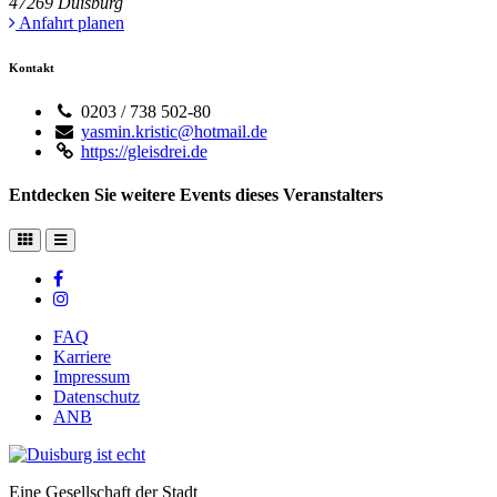
47269
Duisburg
Anfahrt planen
Kontakt
0203 / 738 502-80
yasmin.kristic@hotmail.de
https://gleisdrei.de
Entdecken Sie weitere Events dieses Veranstalters
FAQ
Karriere
Impressum
Datenschutz
ANB
Eine Gesellschaft der Stadt