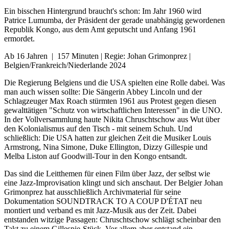
Ein bisschen Hintergrund braucht's schon: Im Jahr 1960 wird
Patrice Lumumba, der Präsident der gerade unabhängig gewordenen
Republik Kongo, aus dem Amt geputscht und Anfang 1961
ermordet.
Ab 16 Jahren | 157 Minuten | Regie: Johan Grimonprez |
Belgien/Frankreich/Niederlande 2024
Die Regierung Belgiens und die USA spielten eine Rolle dabei. Was
man auch wissen sollte: Die Sängerin Abbey Lincoln und der
Schlagzeuger Max Roach stürmten 1961 aus Protest gegen diesen
gewalttätigen "Schutz von wirtschaftlichen Interessen" in die UNO.
In der Vollversammlung haute Nikita Chruschtschow aus Wut über
den Kolonialismus auf den Tisch - mit seinem Schuh. Und
schließlich: Die USA hatten zur gleichen Zeit die Musiker Louis
Armstrong, Nina Simone, Duke Ellington, Dizzy Gillespie und
Melba Liston auf Goodwill-Tour in den Kongo entsandt.
Das sind die Leitthemen für einen Film über Jazz, der selbst wie
eine Jazz-Improvisation klingt und sich anschaut. Der Belgier Johan
Grimonprez hat ausschließlich Archivmaterial für seine
Dokumentation SOUNDTRACK TO A COUP D'ÉTAT neu
montiert und verband es mit Jazz-Musik aus der Zeit. Dabei
entstanden witzige Passagen: Chruschtschow schlägt scheinbar den
Takt zu einem Gillespie-Stück. Vor allem aber entstand ein