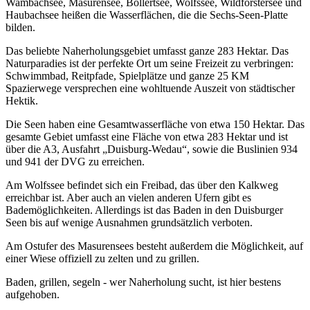
Wambachsee, Masurensee, Böllertsee, Wolfssee, Wildförstersee und
Haubachsee heißen die Wasserflächen, die die Sechs-Seen-Platte
bilden.
Das beliebte Naherholungsgebiet umfasst ganze 283 Hektar. Das
Naturparadies ist der perfekte Ort um seine Freizeit zu verbringen:
Schwimmbad, Reitpfade, Spielplätze und ganze 25 KM
Spazierwege versprechen eine wohltuende Auszeit von städtischer
Hektik.
Die Seen haben eine Gesamtwasserfläche von etwa 150 Hektar. Das
gesamte Gebiet umfasst eine Fläche von etwa 283 Hektar und ist
über die A3, Ausfahrt „Duisburg-Wedau“, sowie die Buslinien 934
und 941 der DVG zu erreichen.
Am Wolfssee befindet sich ein Freibad, das über den Kalkweg
erreichbar ist. Aber auch an vielen anderen Ufern gibt es
Bademöglichkeiten. Allerdings ist das Baden in den Duisburger
Seen bis auf wenige Ausnahmen grundsätzlich verboten.
Am Ostufer des Masurensees besteht außerdem die Möglichkeit, auf
einer Wiese offiziell zu zelten und zu grillen.
Baden, grillen, segeln - wer Naherholung sucht, ist hier bestens
aufgehoben.