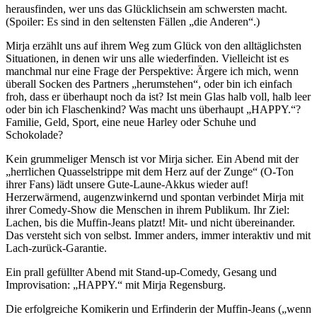
herausfinden, wer uns das Glücklichsein am schwersten macht.
(Spoiler: Es sind in den seltensten Fällen „die Anderen“.)
Mirja erzählt uns auf ihrem Weg zum Glück von den alltäglichsten
Situationen, in denen wir uns alle wiederfinden. Vielleicht ist es
manchmal nur eine Frage der Perspektive: Ärgere ich mich, wenn
überall Socken des Partners „herumstehen“, oder bin ich einfach
froh, dass er überhaupt noch da ist? Ist mein Glas halb voll, halb leer
oder bin ich Flaschenkind? Was macht uns überhaupt „HAPPY.“?
Familie, Geld, Sport, eine neue Harley oder Schuhe und
Schokolade?
Kein grummeliger Mensch ist vor Mirja sicher. Ein Abend mit der
„herrlichen Quasselstrippe mit dem Herz auf der Zunge“ (O-Ton
ihrer Fans) lädt unsere Gute-Laune-Akkus wieder auf!
Herzerwärmend, augenzwinkernd und spontan verbindet Mirja mit
ihrer Comedy-Show die Menschen in ihrem Publikum. Ihr Ziel:
Lachen, bis die Muffin-Jeans platzt! Mit- und nicht übereinander.
Das versteht sich von selbst. Immer anders, immer interaktiv und mit
Lach-zurück-Garantie.
Ein prall gefüllter Abend mit Stand-up-Comedy, Gesang und
Improvisation: „HAPPY.“ mit Mirja Regensburg.
Die erfolgreiche Komikerin und Erfinderin der Muffin-Jeans („wenn