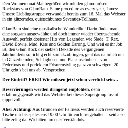
Den Wonnemonat Mai begrüßen wir mit den glamourösen
Rockstars von GlamBam. Same procedure as every year, James:
Unsere Lieblingstruppe verwandelt bereits zum 16. Mal das Webster
in ein glitzerndes, quietschbuntes Seventies-Tollhaus.
GlamBam sind eine musikalische Wundertüte! Darin findet man
eine sorgsam ausgewählte und doch immer wieder überraschende
Auswahl perfekt dosierter Hits von Legenden wie Slade, T. Rex,
David Bowie, Mud, Kiss und Golden Earring. Und weil es ihr Job
ist, den Glam Rock der siebten Dekade des vergangenen
Jahrhunderts so richtig echt zurückzubringen, geht das natürlich nur
in Glitzerhemden, Schlaghosen und Plateauschuhen – von
Federboas und perfektem Frisurenstyling ganz zu schweigen. 20
Uhr geht’s bei uns ab. Versprochen.
Der Eintritt? FREI! Wir müssen jetzt schon verrückt sein…
Reservierungen werden dringend empfohlen
, denn
erfahrungsgemäß wird das Webster bei dieser Supergroup rasant
rappelvoll.
Aber Achtung:
Aus Gründen der Fairness werden auch reservierte
Tische nur bis spätestens 19.00 Uhr für euch freigehalten – seid also
bitte zeitig da. Wir bitten um euer Verständnis.