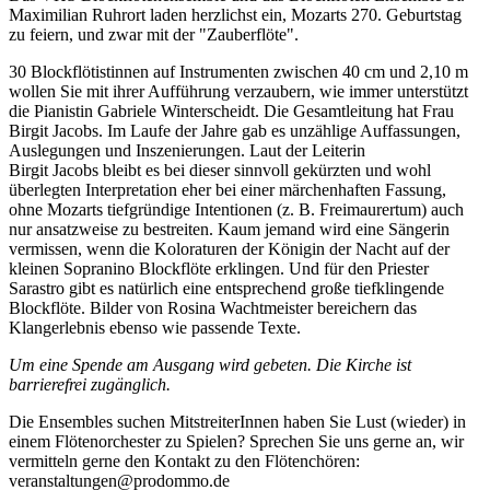
Maximilian Ruhrort laden herzlichst ein, Mozarts 270. Geburtstag
zu feiern, und zwar mit der "Zauberflöte".
30 Blockflötistinnen auf Instrumenten zwischen 40 cm und 2,10 m
wollen Sie mit ihrer Aufführung verzaubern, wie immer unterstützt
die Pianistin Gabriele Winterscheidt. Die Gesamtleitung hat Frau
Birgit Jacobs. Im Laufe der Jahre gab es unzählige Auffassungen,
Auslegungen und Inszenierungen. Laut der Leiterin
Birgit Jacobs bleibt es bei dieser sinnvoll gekürzten und wohl
überlegten Interpretation eher bei einer märchenhaften Fassung,
ohne Mozarts tiefgründige Intentionen (z. B. Freimaurertum) auch
nur ansatzweise zu bestreiten. Kaum jemand wird eine Sängerin
vermissen, wenn die Koloraturen der Königin der Nacht auf der
kleinen Sopranino Blockflöte erklingen. Und für den Priester
Sarastro gibt es natürlich eine entsprechend große tiefklingende
Blockflöte. Bilder von Rosina Wachtmeister bereichern das
Klangerlebnis ebenso wie passende Texte.
Um eine Spende am Ausgang wird gebeten. Die Kirche ist
barrierefrei zugänglich.
Die Ensembles suchen MitstreiterInnen haben Sie Lust (wieder) in
einem Flötenorchester zu Spielen? Sprechen Sie uns gerne an, wir
vermitteln gerne den Kontakt zu den Flötenchören:
veranstaltungen@prodommo.de