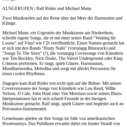
AUSGERUFEN | Ralf Röder und Michael Mann
Zwei Musikseelen auf der Reise über das Meer der Harmonien und
Klänge.
Michael Mann, ein Urgestein der Musikszene am Niederrhein,
schreibt eigene Songs, die er mit einer seiner Band "Waiting für
Louise" auf Vinyl wie CD veröffentlicht. Einen Namen gemacht hat
er sich mit den Bands "Rusty Nails" (vorrangig Bluesrock) und
"Songs To The Siren" (?), die vorrangig Coversongs von Künstlern
wie Tim Buckley, Nick Drake, The Valvet Underground oder King
Crimson performen. Er singt, spielt Gitarre, Harmonium,
Mundharmonika, Melodika und sorgt mit allerlei Percussion für
einen coolen Rhythmus.
Dagegen kam Ralf Röder erst recht spät auf die Bühne. Mit seinen
Coverversionen der Songs von Künstlern wie Lou Reed, Willie
Nelson, JJ Cale, John Hiatt oder Van Morrison sowie seinen Blues-
Interpretationen hat er sich schnell Freunde in der hiesigen
Musikszene gemacht. Ralf singt, spielt Gitarre und begleitet auch an
Percussion-Instrumenten.
Gemeinsam spielen sie ihre Songs im Stile von amerikanischen
Hootenannys. Das Publikum erwartet dabei ein bunter Strauß von