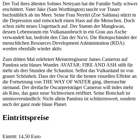
Der Tod ihres ältesten Sohnes Neteyam hat die Familie Sully schwer
erschüttert. Vater Jake (Sam Worthington) taucht vor Trauer
buchstäblich ab ins Meer. Seine Frau Neytiri (Zoe Saldana) stürzt in
die Depression und entwickelt einen Hass auf die Menschen. Doch
schon zieht neues Ungemach auf. Der Stamm der Mangkwan,
dessen Lebensraum ein Vulkanausbruch in ein Grau aus Asche
verwandelt hat, bedroht den Clan der Na'vi. Die Biotopschänder der
menschlichen Resources Development Administration (RDA)
werden ebenfalls wieder aktiv.
Zum dritten Mal zelebriert Meisterregisseur James Cameron auf
Pandora sein blaues Wunder. AVATAR: FIRE AND ASH stillt für
mehr als drei Stunden die Schaulust. Selbst das Vulkanland ist von
grauer Schönheit. Dass der Oscar für die besten visuellen Effekte an
die Fortsetzung von THE WAY OF WATER ging, überraschte
niemand. Der dreifache Oscarpreisträger Cameron will indes mehr
als Kino, das ganz neue Sichtweisen eröffnet. Seine Botschaft ist
unmissverständlich: Nicht allein Pandora ist schützenswert, sondern
auch der ganz reale blaue Planet.
Eintrittspreise
Eintritt: 14,50 Euro