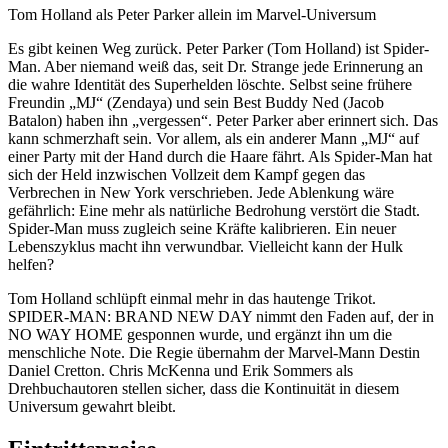
Tom Holland als Peter Parker allein im Marvel-Universum
Es gibt keinen Weg zurück. Peter Parker (Tom Holland) ist Spider-
Man. Aber niemand weiß das, seit Dr. Strange jede Erinnerung an
die wahre Identität des Superhelden löschte. Selbst seine frühere
Freundin „MJ“ (Zendaya) und sein Best Buddy Ned (Jacob
Batalon) haben ihn „vergessen“. Peter Parker aber erinnert sich. Das
kann schmerzhaft sein. Vor allem, als ein anderer Mann „MJ“ auf
einer Party mit der Hand durch die Haare fährt. Als Spider-Man hat
sich der Held inzwischen Vollzeit dem Kampf gegen das
Verbrechen in New York verschrieben. Jede Ablenkung wäre
gefährlich: Eine mehr als natürliche Bedrohung verstört die Stadt.
Spider-Man muss zugleich seine Kräfte kalibrieren. Ein neuer
Lebenszyklus macht ihn verwundbar. Vielleicht kann der Hulk
helfen?
Tom Holland schlüpft einmal mehr in das hautenge Trikot.
SPIDER-MAN: BRAND NEW DAY nimmt den Faden auf, der in
NO WAY HOME gesponnen wurde, und ergänzt ihn um die
menschliche Note. Die Regie übernahm der Marvel-Mann Destin
Daniel Cretton. Chris McKenna und Erik Sommers als
Drehbuchautoren stellen sicher, dass die Kontinuität in diesem
Universum gewahrt bleibt.