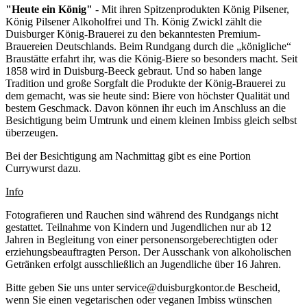
"Heute ein König"
- Mit ihren Spitzenprodukten König Pilsener,
König Pilsener Alkoholfrei und Th. König Zwickl zählt die
Duisburger König-Brauerei zu den bekanntesten Premium-
Brauereien Deutschlands. Beim Rundgang durch die „königliche“
Braustätte erfahrt ihr, was die König-Biere so besonders macht. Seit
1858 wird in Duisburg-Beeck gebraut. Und so haben lange
Tradition und große Sorgfalt die Produkte der König-Brauerei zu
dem gemacht, was sie heute sind: Biere von höchster Qualität und
bestem Geschmack. Davon können ihr euch im Anschluss an die
Besichtigung beim Umtrunk und einem kleinen Imbiss gleich selbst
überzeugen.
Bei der Besichtigung am Nachmittag gibt es eine Portion
Currywurst dazu.
Info
Fotografieren und Rauchen sind während des Rundgangs nicht
gestattet. Teilnahme von Kindern und Jugendlichen nur ab 12
Jahren in Begleitung von einer personensorgeberechtigten oder
erziehungsbeauftragten Person. Der Ausschank von alkoholischen
Getränken erfolgt ausschließlich an Jugendliche über 16 Jahren.
Bitte geben Sie uns unter service@duisburgkontor.de Bescheid,
wenn Sie einen vegetarischen oder veganen Imbiss wünschen