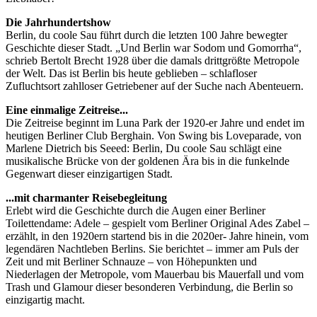
Die Jahrhundertshow
Berlin, du coole Sau führt durch die letzten 100 Jahre bewegter
Geschichte dieser Stadt. „Und Berlin war Sodom und Gomorrha“,
schrieb Bertolt Brecht 1928 über die damals drittgrößte Metropole
der Welt. Das ist Berlin bis heute geblieben – schlafloser
Zufluchtsort zahlloser Getriebener auf der Suche nach Abenteuern.
Eine einmalige Zeitreise...
Die Zeitreise beginnt im Luna Park der 1920-er Jahre und endet im
heutigen Berliner Club Berghain. Von Swing bis Loveparade, von
Marlene Dietrich bis Seeed: Berlin, Du coole Sau schlägt eine
musikalische Brücke von der goldenen Ära bis in die funkelnde
Gegenwart dieser einzigartigen Stadt.
...mit charmanter Reisebegleitung
Erlebt wird die Geschichte durch die Augen einer Berliner
Toilettendame: Adele – gespielt vom Berliner Original Ades Zabel –
erzählt, in den 1920ern startend bis in die 2020er- Jahre hinein, vom
legendären Nachtleben Berlins. Sie berichtet – immer am Puls der
Zeit und mit Berliner Schnauze – von Höhepunkten und
Niederlagen der Metropole, vom Mauerbau bis Mauerfall und vom
Trash und Glamour dieser besonderen Verbindung, die Berlin so
einzigartig macht.