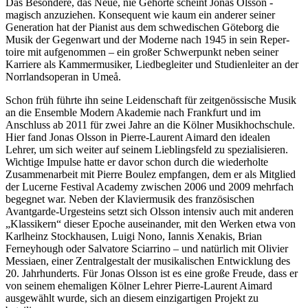
Das Besondere, das Neue, nie Gehörte scheint Jonas Olsson ­
magisch anzuziehen. Konsequent wie kaum ein anderer seiner
Generation hat der Pianist aus dem schwedischen Göteborg die
Musik der Gegenwart und der Moderne nach 1945 in sein Reper­
toire mit aufgenommen – ein großer Schwerpunkt neben seiner
Karriere als Kammermusiker, Liedbegleiter und Studienleiter an der
Norrlandsoperan in Umeå.
Schon früh führte ihn seine Leidenschaft für zeitgenössische Musik
an die Ensemble Modern Aka­demie nach Frankfurt und im
Anschluss ab 2011 für zwei Jahre an die Kölner ­Musikhochschule.
Hier fand Jonas Olsson in Pierre-Laurent Aimard den idealen
Lehrer, um sich weiter auf seinem Lieblingsfeld zu spezialisieren.
Wichtige Impulse hatte er davor schon durch die wiederholte
Zusammenarbeit mit Pierre Boulez empfangen, dem er als Mitglied
der Lucerne Festival Academy zwischen 2006 und 2009 mehrfach
begegnet war. Neben der Klaviermusik des französischen
Avantgarde-­Urgesteins setzt sich Olsson intensiv auch mit anderen
„Klassikern“ dieser Epoche auseinander, mit den Werken etwa von
Karlheinz Stockhausen, Luigi Nono, Iannis Xenakis, Brian
Ferneyhough oder Salvatore Sciarrino – und natürlich mit Olivier
Messiaen, einer Zentralgestalt der musikalischen Entwicklung des
20. Jahrhunderts. Für Jonas Olsson ist es eine große Freude, dass er
von seinem ehe­maligen Kölner Lehrer Pierre-Laurent Aimard
ausgewählt wurde, sich an diesem einzigartigen Projekt zu