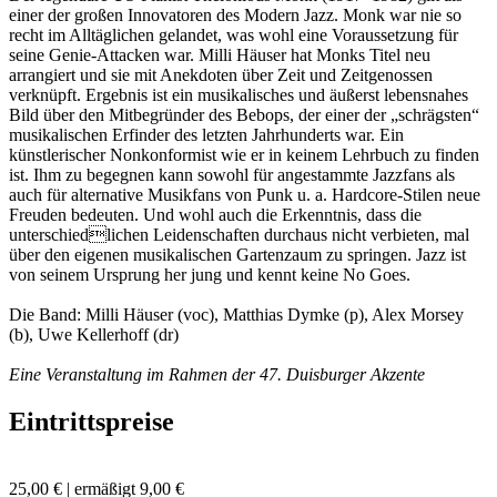
einer der großen Innovatoren des Modern Jazz. Monk war nie so
recht im Alltäglichen gelandet, was wohl eine Voraussetzung für
seine Genie-Attacken war. Milli Häuser hat Monks Titel neu
arrangiert und sie mit Anekdoten über Zeit und Zeitgenossen
verknüpft. Ergebnis ist ein musikalisches und äußerst lebensnahes
Bild über den Mitbegründer des Bebops, der einer der „schrägsten“
musikalischen Erfinder des letzten Jahrhunderts war. Ein
künstlerischer Nonkonformist wie er in keinem Lehrbuch zu finden
ist. Ihm zu begegnen kann sowohl für angestammte Jazzfans als
auch für alternative Musikfans von Punk u. a. Hardcore-Stilen neue
Freuden bedeuten. Und wohl auch die Erkenntnis, dass die
unterschiedlichen Leidenschaften durchaus nicht verbieten, mal
über den eigenen musikalischen Gartenzaum zu springen. Jazz ist
von seinem Ursprung her jung und kennt keine No Goes.
Die Band: Milli Häuser (voc), Matthias Dymke (p), Alex Morsey
(b), Uwe Kellerhoff (dr)
Eine Veranstaltung im Rahmen der 47. Duisburger Akzente
Eintrittspreise
25,00 € | ermäßigt 9,00 €