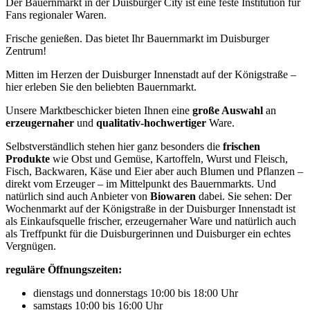
Der Bauernmarkt in der Duisburger City ist eine feste Institution für
Fans regionaler Waren.
Frische genießen. Das bietet Ihr Bauernmarkt im Duisburger
Zentrum!
Mitten im Herzen der Duisburger Innenstadt auf der Königstraße –
hier erleben Sie den beliebten Bauernmarkt.
Unsere Marktbeschicker bieten Ihnen eine
große Auswahl
an
erzeugernaher
und
qualitativ-hochwertiger
Ware.
Selbstverständlich stehen hier ganz besonders die
frischen
Produkte
wie Obst und Gemüse, Kartoffeln, Wurst und Fleisch,
Fisch, Backwaren, Käse und Eier aber auch Blumen und Pflanzen –
direkt vom Erzeuger – im Mittelpunkt des Bauernmarkts. Und
natürlich sind auch Anbieter von
Biowaren
dabei. Sie sehen: Der
Wochenmarkt auf der Königstraße in der Duisburger Innenstadt ist
als Einkaufsquelle frischer, erzeugernaher Ware und natürlich auch
als Treffpunkt für die Duisburgerinnen und Duisburger ein echtes
Vergnügen.
reguläre Öffnungszeiten:
dienstags und donnerstags 10:00 bis 18:00 Uhr
samstags 10:00 bis 16:00 Uhr