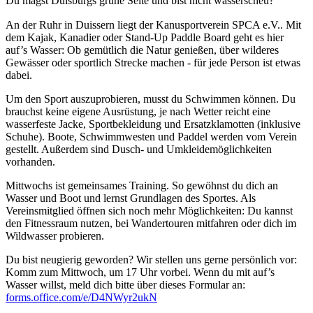
Du magst Duisburgs grüne Seite und bist nicht wasserscheu?
An der Ruhr in Duissern liegt der Kanusportverein SPCA e.V.. Mit
dem Kajak, Kanadier oder Stand-Up Paddle Board geht es hier
auf’s Wasser: Ob gemütlich die Natur genießen, über wilderes
Gewässer oder sportlich Strecke machen - für jede Person ist etwas
dabei.
Um den Sport auszuprobieren, musst du Schwimmen können. Du
brauchst keine eigene Ausrüstung, je nach Wetter reicht eine
wasserfeste Jacke, Sportbekleidung und Ersatzklamotten (inklusive
Schuhe). Boote, Schwimmwesten und Paddel werden vom Verein
gestellt. Außerdem sind Dusch- und Umkleidemöglichkeiten
vorhanden.
Mittwochs ist gemeinsames Training. So gewöhnst du dich an
Wasser und Boot und lernst Grundlagen des Sportes. Als
Vereinsmitglied öffnen sich noch mehr Möglichkeiten: Du kannst
den Fitnessraum nutzen, bei Wandertouren mitfahren oder dich im
Wildwasser probieren.
Du bist neugierig geworden? Wir stellen uns gerne persönlich vor:
Komm zum Mittwoch, um 17 Uhr vorbei. Wenn du mit auf’s
Wasser willst, meld dich bitte über dieses Formular an:
forms.office.com/e/D4NWyr2ukN