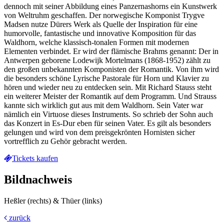
dennoch mit seiner Abbildung eines Panzernashorns ein Kunstwerk
von Weltruhm geschaffen. Der norwegische Komponist Trygve
Madsen nutze Dürers Werk als Quelle der Inspiration für eine
humorvolle, fantastische und innovative Komposition für das
Waldhorn, welche klassisch-tonalen Formen mit modernen
Elementen verbindet. Er wird der flämische Brahms genannt: Der in
Antwerpen geborene Lodewijk Mortelmans (1868-1952) zählt zu
den großen unbekannten Komponisten der Romantik. Von ihm wird
die besonders schöne Lyrische Pastorale für Horn und Klavier zu
hören und wieder neu zu entdecken sein. Mit Richard Stauss steht
ein weiterer Meister der Romantik auf dem Programm. Und Strauss
kannte sich wirklich gut aus mit dem Waldhorn. Sein Vater war
nämlich ein Virtuose dieses Instruments. So schrieb der Sohn auch
das Konzert in Es-Dur eben für seinen Vater. Es gilt als besonders
gelungen und wird von dem preisgekrönten Hornisten sicher
vortrefflich zu Gehör gebracht werden.
Tickets kaufen
Bildnachweis
Heßler (rechts) & Thüer (links)
zurück