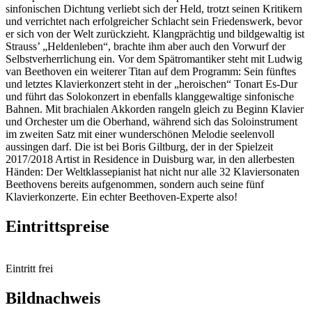
sinfonischen Dichtung verliebt sich der Held, trotzt seinen Kritikern
und verrichtet nach erfolgreicher Schlacht sein Friedenswerk, bevor
er sich von der Welt zurückzieht. Klangprächtig und bildgewaltig ist
Strauss’ „Heldenleben“, brachte ihm aber auch den Vorwurf der
Selbstverherrlichung ein. Vor dem Spätromantiker steht mit Ludwig
van Beethoven ein weiterer Titan auf dem Programm: Sein fünftes
und letztes Klavierkonzert steht in der „heroischen“ Tonart Es-Dur
und führt das Solokonzert in ebenfalls klanggewaltige sinfonische
Bahnen. Mit brachialen Akkorden rangeln gleich zu Beginn Klavier
und Orchester um die Oberhand, während sich das Soloinstrument
im zweiten Satz mit einer wunderschönen Melodie seelenvoll
aussingen darf. Die ist bei Boris Giltburg, der in der Spielzeit
2017/2018 Artist in Residence in Duisburg war, in den allerbesten
Händen: Der Weltklassepianist hat nicht nur alle 32 Klaviersonaten
Beethovens bereits aufgenommen, sondern auch seine fünf
Klavierkonzerte. Ein echter Beethoven-Experte also!
Eintrittspreise
Eintritt frei
Bildnachweis