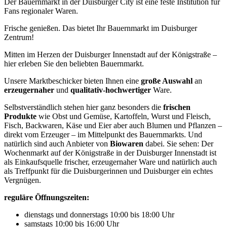
Der Bauernmarkt in der Duisburger City ist eine feste Institution für
Fans regionaler Waren.
Frische genießen. Das bietet Ihr Bauernmarkt im Duisburger
Zentrum!
Mitten im Herzen der Duisburger Innenstadt auf der Königstraße –
hier erleben Sie den beliebten Bauernmarkt.
Unsere Marktbeschicker bieten Ihnen eine
große Auswahl
an
erzeugernaher
und
qualitativ-hochwertiger
Ware.
Selbstverständlich stehen hier ganz besonders die
frischen
Produkte
wie Obst und Gemüse, Kartoffeln, Wurst und Fleisch,
Fisch, Backwaren, Käse und Eier aber auch Blumen und Pflanzen –
direkt vom Erzeuger – im Mittelpunkt des Bauernmarkts. Und
natürlich sind auch Anbieter von
Biowaren
dabei. Sie sehen: Der
Wochenmarkt auf der Königstraße in der Duisburger Innenstadt ist
als Einkaufsquelle frischer, erzeugernaher Ware und natürlich auch
als Treffpunkt für die Duisburgerinnen und Duisburger ein echtes
Vergnügen.
reguläre Öffnungszeiten:
dienstags und donnerstags 10:00 bis 18:00 Uhr
samstags 10:00 bis 16:00 Uhr