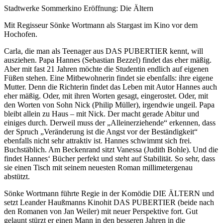
Stadtwerke Sommerkino Eröffnung: Die Ältern
Mit Regisseur Sönke Wortmann als Stargast im Kino vor dem
Hochofen.
Carla, die man als Teenager aus DAS PUBERTIER kennt, will
ausziehen. Papa Hannes (Sebastian Bezzel) findet das eher mäßig.
Aber mit fast 21 Jahren möchte die Studentin endlich auf eigenen
Füßen stehen. Eine Mitbewohnerin findet sie ebenfalls: ihre eigene
Mutter. Denn die Richterin findet das Leben mit Autor Hannes auch
eher mäßig. Oder, mit ihren Worten gesagt, eingerostet. Oder, mit
den Worten von Sohn Nick (Philip Müller), irgendwie ungeil. Papa
bleibt allein zu Haus – mit Nick. Der macht gerade Abitur und
einiges durch. Derweil muss der „Alleinerziehende“ erkennen, dass
der Spruch „Veränderung ist die Angst vor der Beständigkeit“
ebenfalls nicht sehr attraktiv ist. Hannes schwimmt sich frei.
Buchstäblich. Am Beckenrand sitzt Vanessa (Judith Bohle). Und die
findet Hannes‘ Bücher perfekt und steht auf Stabilität. So sehr, dass
sie einen Tisch mit seinem neuesten Roman millimetergenau
abstützt.
Sönke Wortmann führte Regie in der Komödie DIE ÄLTERN und
setzt Leander Haußmanns Kinohit DAS PUBERTIER (beide nach
den Romanen von Jan Weiler) mit neuer Perspektive fort. Gut
gelaunt stürzt er einen Mann in den besseren Jahren in die