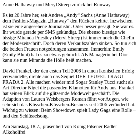
Anne Hathaway und Meryl Streep zurück bei Runway
Es ist 20 Jahre her, seit Andrea „Andy“ Sachs (Anne Hathaway)
dem Fashion-Magazin „Runway“ den Rücken kehrte. Inzwischen
ist sie eine angesehene Journalistin. Oder besser gesagt: Sie war es.
Ihr wurde gerade per SMS gekündigt. Die ebenso biestige wie
bissige Miranda Priestley (Meryl Streep) ist immer noch die Chefin
der Modezeitschrift. Doch deren Verkaufszahlen sinken. So tun sich
die beiden Frauen notgedrungen zusammen. Immerhin: Emily
(Emily Blunt) hat es zu etwas gebracht. Als Managerin bei Dior
kann sie nun Miranda die Hölle heiß machen.
David Frankel, der den ersten Teil 2006 in einen ikonischen Erfolg
verwandelte, drehte auch das Sequel DER TEUFEL TRÄGT
PRADA 2. Alle machen wieder mit! Sogar Stanley Tucci sucht als
Art Director Nigel die passenden Klamotten für Andy aus. Frankel
hat seinen Blick auf die glitzernde Modewelt geschärft. Die
Adaption von Lauren Weisbergers Roman führt vor Augen, wie
sehr sich das Küsschen-Küsschen-Business seit 2006 verändert hat.
Wichtig zu wissen: Beim Showdown spielt Lady Gaga eine Rolle –
und den Schlüsselsong.
Am Samstag, 18.7., präsentiert von König Pilsener Radler
Alkoholfrei