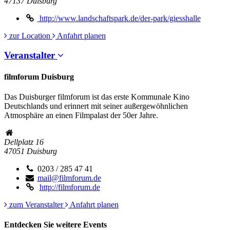
47137
Duisburg
http://www.landschaftspark.de/der-park/giesshalle
zur Location
Anfahrt planen
Veranstalter
filmforum Duisburg
Das Duisburger filmforum ist das erste Kommunale Kino
Deutschlands und erinnert mit seiner außergewöhnlichen
Atmosphäre an einen Filmpalast der 50er Jahre.
Dellplatz 16
47051
Duisburg
0203 / 285 47 41
mail@filmforum.de
http://filmforum.de
zum Veranstalter
Anfahrt planen
Entdecken Sie weitere Events