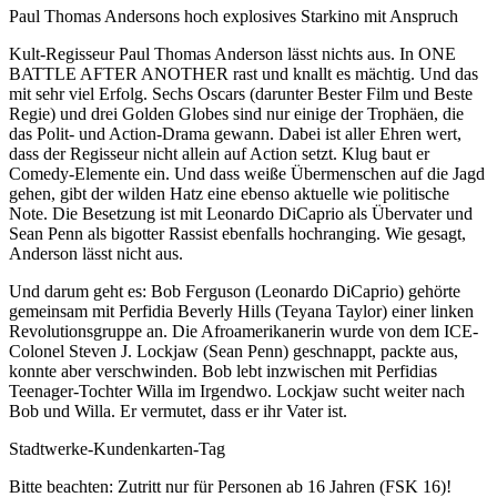
Paul Thomas Andersons hoch explosives Starkino mit Anspruch
Kult-Regisseur Paul Thomas Anderson lässt nichts aus. In ONE
BATTLE AFTER ANOTHER rast und knallt es mächtig. Und das
mit sehr viel Erfolg. Sechs Oscars (darunter Bester Film und Beste
Regie) und drei Golden Globes sind nur einige der Trophäen, die
das Polit- und Action-Drama gewann. Dabei ist aller Ehren wert,
dass der Regisseur nicht allein auf Action setzt. Klug baut er
Comedy-Elemente ein. Und dass weiße Übermenschen auf die Jagd
gehen, gibt der wilden Hatz eine ebenso aktuelle wie politische
Note. Die Besetzung ist mit Leonardo DiCaprio als Übervater und
Sean Penn als bigotter Rassist ebenfalls hochranging. Wie gesagt,
Anderson lässt nicht aus.
Und darum geht es: Bob Ferguson (Leonardo DiCaprio) gehörte
gemeinsam mit Perfidia Beverly Hills (Teyana Taylor) einer linken
Revolutionsgruppe an. Die Afroamerikanerin wurde von dem ICE-
Colonel Steven J. Lockjaw (Sean Penn) geschnappt, packte aus,
konnte aber verschwinden. Bob lebt inzwischen mit Perfidias
Teenager-Tochter Willa im Irgendwo. Lockjaw sucht weiter nach
Bob und Willa. Er vermutet, dass er ihr Vater ist.
Stadtwerke-Kundenkarten-Tag
Bitte beachten: Zutritt nur für Personen ab 16 Jahren (FSK 16)!