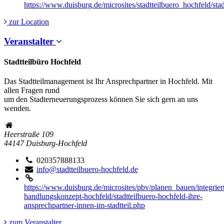
https://www.duisburg.de/microsites/stadtteilbuero_hochfeld/sta
zur Location
Veranstalter
Stadtteilbüro Hochfeld
Das Stadtteilmanagement ist Ihr Ansprechpartner in Hochfeld. Mit
allen Fragen rund
um den Stadterneuerungsprozess können Sie sich gern an uns
wenden.
Heerstraße 109
44147
Duisburg-Hochfeld
020357888133
info@stadtteilbuero-hochfeld.de
https://www.duisburg.de/microsites/pbv/planen_bauen/integrier
handlungskonzept-hochfeld/stadtteilbuero-hochfeld-ihre-
ansprechpartner-innen-im-stadtteil.php
zum Veranstalter