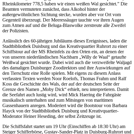
Rheinkilometer 778,5 haben wir einen weißen Wal gesichtet.” Die
Beamten vermuteten zunächst, dass Alkohol hinter der
außergewöhnlichen Sichtung stecke, wurden aber vor Ort vom
Gegenteil überzeugt. Der Meeressäuger tauchte vor ihren Augen
zum Atmen auf und die Beluga-Blaswolke zerstreute alle Zweifel
der Polizisten.
Anlässlich des 60-jährigen Jubiläums dieses Ereignisses, laden die
Stadtbibliothek Duisburg und das Kreativquartier Ruhrort zu einer
Schiffstour auf der MS Rheinfels zu den Orten ein, an denen der
von unseren niederländischen Nachbarn „Willy de Waal“ getaufte
Weißwal gesichtet wurde. Dabei wird auch die verzweifelte Waljagd
des damaligen Duisburger Zoodirektors und ihre Auswirkungen auf
den Tierschutz eine Rolle spielen. Mit eigens zu diesem Anlass
verfassten Texten werden Noor Roelofs, Thomas Frahm und Ralf
Koss die Geschichte des Wals, der auf der deutschen Seite der
Grenze den Namen „Moby Dick“ erhielt, neu interpretieren. Damit
die Seefahrt auch lustig wird, wird Mick Haering die Fahrgäste
musikalisch unterhalten und zum Mitsingen von maritimen
Gassenhauern anregen. Moderiert wird die Bootstour von Barbara
Hayck von der Stadtbibliothek Duisburg und Kreativquartier-
Moderator Heiner Heseding, der selbst Zeitzeuge ist.
Die Schiffsfahrt startet um 19 Uhr (Einschiffen ab 18:30 Uhr) am
Steiger Schifferbörse, Gustav-Sander-Platz in Duisburg-Ruhrort und