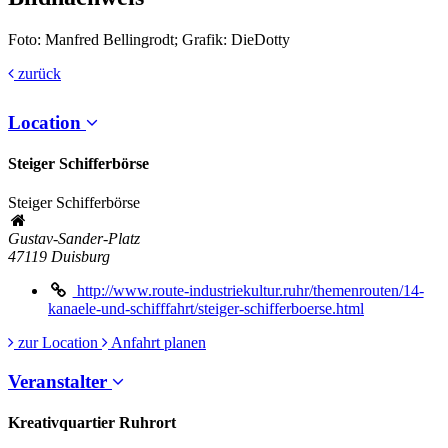
Foto: Manfred Bellingrodt; Grafik: DieDotty
zurück
Location
Steiger Schifferbörse
Steiger Schifferbörse
Gustav-Sander-Platz
47119
Duisburg
http://www.route-industriekultur.ruhr/themenrouten/14-
kanaele-und-schifffahrt/steiger-schifferboerse.html
zur Location
Anfahrt planen
Veranstalter
Kreativquartier Ruhrort